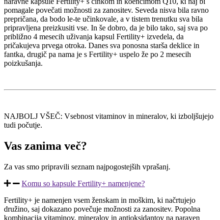
naravne kapsule Fertility+ s cinkom in koencimom Q10, ki naj bi
pomagale povečati možnosti za zanositev. Seveda nisva bila ravno
prepričana, da bodo le-te učinkovale, a v tistem trenutku sva bila
pripravljena preizkusiti vse. In še dobro, da je bilo tako, saj sva po
približno 4 mesecih uživanja kapsul Fertility+ izvedela, da
pričakujeva prvega otroka. Danes sva ponosna starša deklice in
fantka, drugič pa nama je s Fertility+ uspelo že po 2 mesecih
poizkušanja.
NAJBOLJ VŠEČ: Vsebnost vitaminov in mineralov, ki izboljšujejo
tudi počutje.
Vas zanima več?
Za vas smo pripravili seznam najpogostejših vprašanj.
Komu so kapsule Fertility+ namenjene?
Fertility+ je namenjen vsem ženskam in moškim, ki načrtujejo
družino, saj dokazano povečuje možnosti za zanositev. Popolna
kombinacija vitaminov, mineralov in antioksidantov na naraven