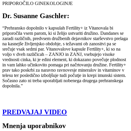
PRIPOROČILO GINEKOLOGINJE
Dr. Susanne Gaschler:
“Prehransko dopolnilo v kapsulah Fertility+ iz Vitanovala bi
priporočila vsem parom, ki si želijo ustvariti družino. Dandanes se
zaradi različnih, predvsem družbenih dejavnikov starševstvo prelaga
na kasnejše življenjsko obdobje, s težavami ob zanositvi pa se
srečuje vsak sedmi par. Vitanovalove kapsule Fertility+, ki so na
voljo v dveh različicah – ZANJO in ZANJ, vsebujejo visoke
vrednosti cinka, ki je edini element, ki dokazano povečuje plodnost
in vam lahko učinkovito pomaga pri načrtovanju družine. Fertility+
prav tako poskrbi za naravno ravnovesje mineralov in vitaminov v
telesu ter posledično izboljšuje tudi počutje in krepi imunski sistem.
Sočasno zato ni treba uporabljati nobenega drugega prehranskega
dopolnila.”
PREDVAJAJ VIDEO
Mnenja uporabnikov