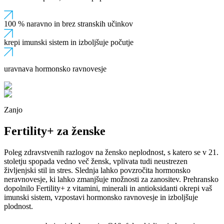
100 % naravno in brez stranskih učinkov​
krepi imunski sistem in izboljšuje počutje​
uravnava hormonsko ravnovesje​
Zanjo
Fertility+ za ženske
Poleg zdravstvenih razlogov na žensko neplodnost, s katero se v 21.
stoletju spopada vedno več žensk, vplivata tudi neustrezen
življenjski stil in stres. Slednja lahko povzročita hormonsko
neravnovesje, ki lahko zmanjšuje možnosti za zanositev. Prehransko
dopolnilo Fertility+ z vitamini, minerali in antioksidanti okrepi vaš
imunski sistem, vzpostavi hormonsko ravnovesje in izboljšuje
plodnost.