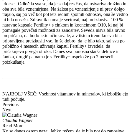
trideset. Odločila sva se, da je sedaj res čas, da ustvariva družino in
oba sva bila vznemirjena. Na žalost pa vznemirjenje ni prav dolgo
trajalo, saj po več kot pol leta rednih spolnih odnosov, ona še vedno
ni bila noseča. Zdravnik nama je svetoval, naj preizkusiva 100 %
naravne kapsule Fertility+ s cinkom in koencimom Q10, ki naj bi
pomagale povečati možnosti za zanositev. Seveda nisva bila ravno
prepričana, da bodo le-te učinkovale, a v tistem trenutku sva bila
pripravljena preizkusiti vse. In še dobro, da je bilo tako, saj sva po
približno 4 mesecih uživanja kapsul Fertility+ izvedela, da
pričakujeva prvega otroka. Danes sva ponosna starša deklice in
fantka, drugič pa nama je s Fertility+ uspelo že po 2 mesecih
poizkušanja.
NAJBOLJ VŠEČ: Vsebnost vitaminov in mineralov, ki izboljšujejo
tudi počutje.
Previous
Next
Claudia Wagner
Read More
Ko se danes ozrem nazaj, lahko rečem, da je bila pot do zanositve