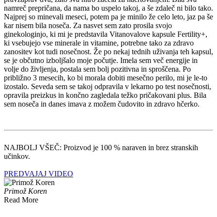
namreč prepričana, da nama bo uspelo takoj, a še zdaleč ni bilo tako.
Najprej so minevali meseci, potem pa je minilo že celo leto, jaz pa še
kar nisem bila noseča. Za nasvet sem zato prosila svojo
ginekologinjo, ki mi je predstavila Vitanovalove kapsule Fertility+,
ki vsebujejo vse minerale in vitamine, potrebne tako za zdravo
zanositev kot tudi nosečnost. Že po nekaj tednih uživanja teh kapsul,
se je občutno izboljšalo moje počutje. Imela sem več energije in
volje do življenja, postala sem bolj pozitivna in sproščena. Po
približno 3 mesecih, ko bi morala dobiti mesečno perilo, mi je le-to
izostalo. Seveda sem se takoj odpravila v lekarno po test nosečnosti,
opravila preizkus in končno zagledala težko pričakovani plus. Bila
sem noseča in danes imava z možem čudovito in zdravo hčerko.
NAJBOLJ VŠEČ: Proizvod je 100 % naraven in brez stranskih
učinkov.
PREDVAJAJ VIDEO
Primož Koren
Read More