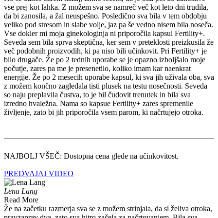
vse prej kot lahka. Z možem sva se namreč več kot leto dni trudila,
da bi zanosila, a žal neuspešno. Posledično sva bila v tem obdobju
veliko pod stresom in slabe volje, jaz pa še vedno nisem bila noseča.
Vse dokler mi moja ginekologinja ni priporočila kapsul Fertility+.
Seveda sem bila sprva skeptična, ker sem v preteklosti preizkusila že
več podobnih proizvodih, ki pa niso bili učinkovit. Pri Fertility+ je
bilo drugače. Že po 2 tednih uporabe se je opazno izboljšalo moje
počutje, zares pa me je presenetilo, koliko imam kar naenkrat
energije. Že po 2 mesecih uporabe kapsul, ki sva jih uživala oba, sva
z možem končno zagledala tisti plusek na testu nosečnosti. Seveda
so naju preplavila čustva, to je bil čudovit trenutek in bila sva
izredno hvaležna. Nama so kapsue Fertility+ zares spremenile
življenje, zato bi jih priporočila vsem parom, ki načrtujejo otroka.
NAJBOLJ VŠEČ: Dostopna cena glede na učinkovitost.
PREDVAJAJ VIDEO
Lena Lang
Read More
Že na začetku razmerja sva se z možem strinjala, da si želiva otroka,
pravzaprav dva, zato sva hitro začela za načrtovanjem. Bila sva