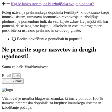
Kaj še lahko storim, da bi izboljšal/a svojo plodnost?
Poleg uživanja prehranskega dopolnila Fertility+, ki dokazano krepi
imunski sistem, uravnava hormonsko ravnovesje in izboljšuje
plodnost, je pomembno tudi, da vzdržujete zdrav življenjski stil, kar
pomeni, da se izogibate kajenju, alkoholu in ostalim drogam ter
poskrbite za ustrezno prehrano in se dovolj gibate.
Bodite obveščeni o ponudbah in popustih.
Ne prezrite super nasvetov in drugih
ugodnosti!
Samo za naše VitaNovalovce!
Email
Submit
Vitanoval je nemška blagovna znamka, ki ima v ponudbi 100 %
naravna prehranska dopolnila za krepitev imunskega sistema in
izboljšanje počutja.