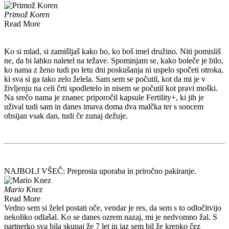
Primož Koren
Read More
Ko si mlad, si zamišljaš kako bo, ko boš imel družino. Niti pomisliš
ne, da bi lahko naletel na težave. Spominjam se, kako boleče je bilo,
ko nama z ženo tudi po letu dni poskušanja ni uspelo spočeti otroka,
ki sva si ga tako zelo želela. Sam sem se počutil, kot da mi je v
življenju na celi črti spodletelo in nisem se počutil kot pravi moški.
Na srečo nama je znanec priporočil kapsule Fertility+, ki jih je
užival tudi sam in danes imava doma dva malčka ter s soncem
obsijan vsak dan, tudi če zunaj dežuje.
NAJBOLJ VŠEČ: Preprosta uporaba in priročno pakiranje.
Mario Knez
Read More
Vedno sem si želel postati oče, vendar je res, da sem s to odločitvijo
nekoliko odlašal. Ko se danes ozrem nazaj, mi je nedvomno žal. S
partnerko sva bila skupaj že 7 let in jaz sem bil že krepko čez