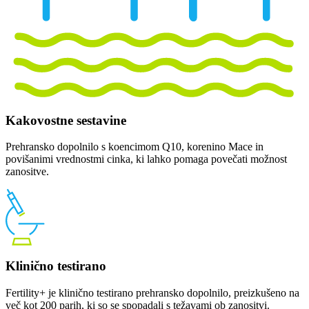
Kakovostne sestavine
Prehransko dopolnilo s koencimom Q10, korenino Mace in
povišanimi vrednostmi cinka, ki lahko pomaga povečati možnost
zanositve.
Klinično testirano
Fertility+ je klinično testirano prehransko dopolnilo, preizkušeno na
več kot 200 parih, ki so se spopadali s težavami ob zanositvi.