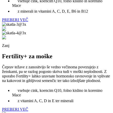
vsebuje cink, koencim Q10, folno kislino in korenino
Mace
z minerali in vitamini A, C, D, E, B6 in B12
PREBERI VEČ
Zanj
Fertility+ za moške
Čeprav težave z zanositvijo še vedno večinoma povezujejo z
ženskami, pa se razlog pogosto skriva tudi v moški neplodnosti. Z
uporabo Fertility+ lahko uravnate hormonsko ravnovesje in vplivate
na kakovost in gibljivost semenčic ter tako izboljšate plodnost.
vsebuje cink, koencim Q10, folno kislino in korenino
Mace
z vitamini A, C, D in E ter minerali
PREBERI VEČ