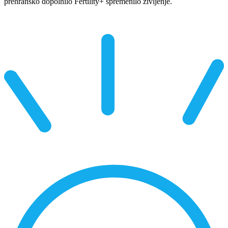
prehransko dopolnilo Fertility+ spremenilo življenje.