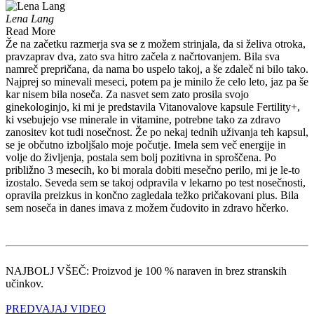
Lena Lang
Read More
Že na začetku razmerja sva se z možem strinjala, da si želiva otroka,
pravzaprav dva, zato sva hitro začela z načrtovanjem. Bila sva
namreč prepričana, da nama bo uspelo takoj, a še zdaleč ni bilo tako.
Najprej so minevali meseci, potem pa je minilo že celo leto, jaz pa še
kar nisem bila noseča. Za nasvet sem zato prosila svojo
ginekologinjo, ki mi je predstavila Vitanovalove kapsule Fertility+,
ki vsebujejo vse minerale in vitamine, potrebne tako za zdravo
zanositev kot tudi nosečnost. Že po nekaj tednih uživanja teh kapsul,
se je občutno izboljšalo moje počutje. Imela sem več energije in
volje do življenja, postala sem bolj pozitivna in sproščena. Po
približno 3 mesecih, ko bi morala dobiti mesečno perilo, mi je le-to
izostalo. Seveda sem se takoj odpravila v lekarno po test nosečnosti,
opravila preizkus in končno zagledala težko pričakovani plus. Bila
sem noseča in danes imava z možem čudovito in zdravo hčerko.
NAJBOLJ VŠEČ: Proizvod je 100 % naraven in brez stranskih
učinkov.
PREDVAJAJ VIDEO