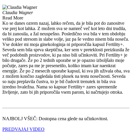
Claudia Wagner
Read More
Ko se danes ozrem nazaj, lahko rečem, da je bila pot do zanositve
vse prej kot lahka. Z možem sva se namreč več kot leto dni trudila,
da bi zanosila, a žal neuspešno. Posledično sva bila v tem obdobju
veliko pod stresom in slabe volje, jaz pa še vedno nisem bila noseča.
Vse dokler mi moja ginekologinja ni priporočila kapsul Fertility+.
Seveda sem bila sprva skeptična, ker sem v preteklosti preizkusila že
več podobnih proizvodov, ki pa niso bili učinkoviti. Pri Fertility+ je
bilo drugače. Že po 2 tednih uporabe se je opazno izboljšalo moje
počutje, zares pa me je presenetilo, koliko imam kar naenkrat
energije. Že po 2 mesecih uporabe kapsul, ki sva jih uživala oba, sva
z možem končno zagledala tisti plusek na testu nosečnosti. Seveda
so naju preplavila čustva, to je bil čudovit trenutek in bila sva
izredno hvaležna. Nama so kapsue Fertility+ zares spremenile
življenje, zato bi jih priporočila vsem parom, ki načrtujejo otroka.
NAJBOLJ VŠEČ: Dostopna cena glede na učinkovitost.
PREDVAJAJ VIDEO