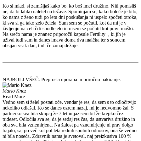
Ko si mlad, si zamišljaš kako bo, ko boš imel družino. Niti pomisliš
ne, da bi lahko naletel na težave. Spominjam se, kako boleče je bilo,
ko nama z ženo tudi po letu dni poskušanja ni uspelo spočeti otroka,
ki sva si ga tako zelo želela. Sam sem se počutil, kot da mi je v
življenju na celi črti spodletelo in nisem se počutil kot pravi moški.
Na srečo nama je znanec priporočil kapsule Fertility+, ki jih je
užival tudi sam in danes imava doma dva malčka ter s soncem
obsijan vsak dan, tudi če zunaj dežuje.
NAJBOLJ VŠEČ: Preprosta uporaba in priročno pakiranje.
Mario Knez
Read More
Vedno sem si želel postati oče, vendar je res, da sem s to odločitvijo
nekoliko odlašal. Ko se danes ozrem nazaj, mi je nedvomno žal. S
partnerko sva bila skupaj že 7 let in jaz sem bil že krepko čez
trideset. Odločila sva se, da je sedaj res čas, da ustvariva družino in
oba sva bila vznemirjena. Na žalost pa vznemirjenje ni prav dolgo
trajalo, saj po več kot pol leta rednih spolnih odnosov, ona še vedno
ni bila noseča. Zdravnik nama je svetoval, naj preizkusiva 100 %