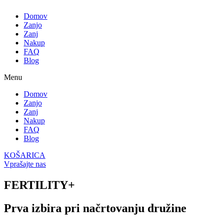
Domov
Zanjo
Zanj
Nakup
FAQ
Blog
Menu
Domov
Zanjo
Zanj
Nakup
FAQ
Blog
KOŠARICA
Vprašajte nas
FERTILITY+
Prva izbira pri načrtovanju družine