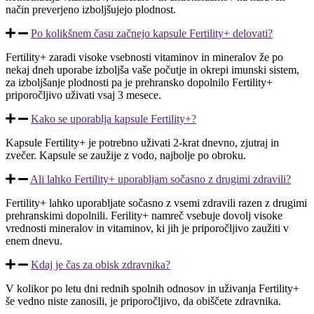
način preverjeno izboljšujejo plodnost.
Po kolikšnem času začnejo kapsule Fertility+ delovati?
Fertility+ zaradi visoke vsebnosti vitaminov in mineralov že po
nekaj dneh uporabe izboljša vaše počutje in okrepi imunski sistem,
za izboljšanje plodnosti pa je prehransko dopolnilo Fertility+
priporočljivo uživati vsaj 3 mesece.
Kako se uporablja kapsule Fertility+?
Kapsule Fertility+ je potrebno uživati 2-krat dnevno, zjutraj in
zvečer. Kapsule se zaužije z vodo, najbolje po obroku.
Ali lahko Fertility+ uporabljam sočasno z drugimi zdravili?
Fertility+ lahko uporabljate sočasno z vsemi zdravili razen z drugimi
prehranskimi dopolnili. Ferility+ namreč vsebuje dovolj visoke
vrednosti mineralov in vitaminov, ki jih je priporočljivo zaužiti v
enem dnevu.
Kdaj je čas za obisk zdravnika?
V kolikor po letu dni rednih spolnih odnosov in uživanja Fertility+
še vedno niste zanosili, je priporočljivo, da obiščete zdravnika.